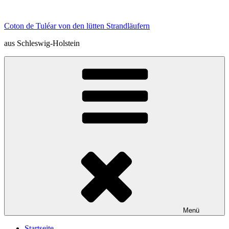
Zum
Inhalt
Coton de Tuléar von den lütten Strandläufern
springen
aus Schleswig-Holstein
Menü
Startseite